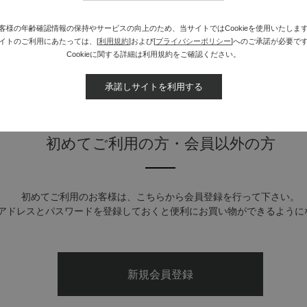
zon Payでお買い物いただいたお客様は、Amazonアカウントでログインし
※詳しい方法は
「よくある質問（会員機能について）」
をご覧ください。
客様の年齢確認情報の保持やサービスの向上のため、当サイトではCookieを使用いたしま
イトのご利用にあたっては、[
利用規約
]および[
プライバシーポリシー
]へのご承諾が必要で
Cookieに関する詳細は利用規約をご確認ください。
承諾しサイトを利用する
初めてご利用の方・会員以外の方
初めてご利用のお客様は、こちらから会員登録を行って下さい。
アドレスとパスワードを登録しておくと便利にお買い物ができるように