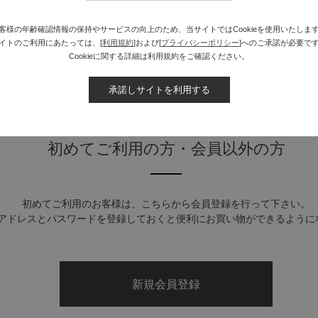
zon Payでお買い物いただいたお客様は、Amazonアカウントでログインし
※詳しい方法は
「よくある質問（会員機能について）」
をご覧ください。
客様の年齢確認情報の保持やサービスの向上のため、当サイトではCookieを使用いたしま
イトのご利用にあたっては、[
利用規約
]および[
プライバシーポリシー
]へのご承諾が必要で
Cookieに関する詳細は利用規約をご確認ください。
承諾しサイトを利用する
初めてご利用の方・会員以外の方
初めてご利用のお客様は、こちらから会員登録を行って下さい。
アドレスとパスワードを登録しておくと便利にお買い物ができるように