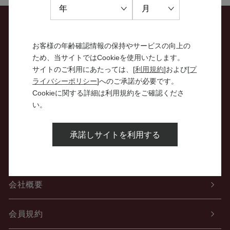
お問い合わせ
お客様の年齢確認情報の保持やサービスの向上の
ため、当サイトではCookieを使用いたします。
特定商取引法に関する表示
サイトのご利用にあたっては、[
利用規約
]および[
プ
ライバシーポリシー
]へのご承諾が必要です。
Cookieに関する詳細は利用規約をご確認くださ
個人情報の取り扱いについて
い。
酒類販売管理者標識
承諾しサイトを利用する
ご利用案内
会社概要
会員規約