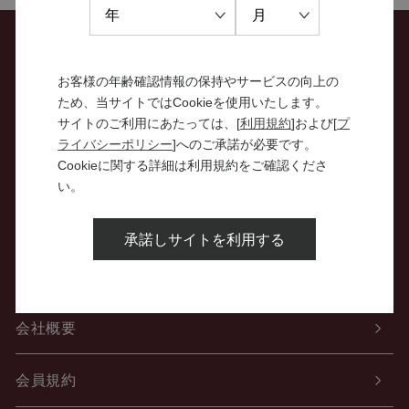
お問い合わせ
お客様の年齢確認情報の保持やサービスの向上の
ため、当サイトではCookieを使用いたします。
特定商取引法に関する表示
サイトのご利用にあたっては、[
利用規約
]および[
プ
ライバシーポリシー
]へのご承諾が必要です。
Cookieに関する詳細は利用規約をご確認くださ
個人情報の取り扱いについて
い。
酒類販売管理者標識
承諾しサイトを利用する
ご利用案内
会社概要
会員規約