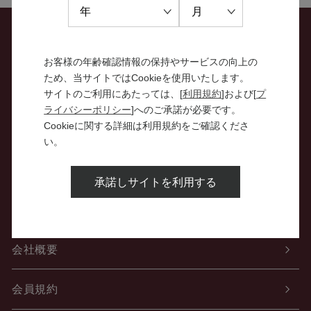
お問い合わせ
お客様の年齢確認情報の保持やサービスの向上の
ため、当サイトではCookieを使用いたします。
特定商取引法に関する表示
サイトのご利用にあたっては、[
利用規約
]および[
プ
ライバシーポリシー
]へのご承諾が必要です。
Cookieに関する詳細は利用規約をご確認くださ
個人情報の取り扱いについて
い。
酒類販売管理者標識
承諾しサイトを利用する
ご利用案内
会社概要
会員規約