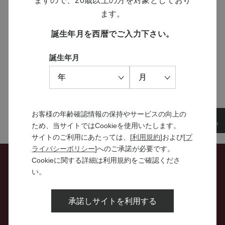
ますので、20歳以上の方を対象としており
ブランドサイト
ます。
誕生年月を西暦でご入力下さい。
SOLARISシリーズ
誕生年月
特設サイト
お客様の年齢確認情報の保持やサービスの向上の
ため、当サイトではCookieを使用いたします。
サイトのご利用にあたっては、[
利用規約
]および[
プ
ライバシーポリシー
]へのご承諾が必要です。
Cookieに関する詳細は利用規約をご確認くださ
い。
お問い合わせ
承諾しサイトを利用する
特定商取引法に関する表示