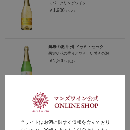
スパークリングワイン
￥1,980
酵母の泡 甲州 ドゥミ・セック
果実や花の香りとやさしい甘さの泡
￥2,200
当サイトはお酒に関する情報を含んでおり
MANNS WINE