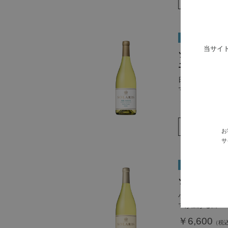
当サイ
ソラリス 小諸
ニュ 2024
日本ワイン界の
マンズワイン最
￥11,000
お
サ
ソラリス ル・シ
小諸のテロワー
マが広がる白
￥6,600