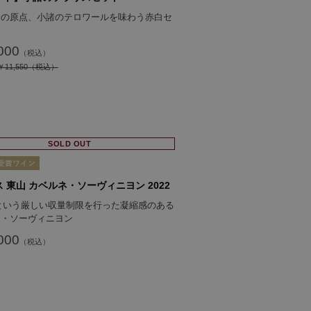
スの原点、小諸のテロワールを味わう赤白セ
000
11,550
SOLD OUT
 東山 カベルネ・ソーヴィニヨン 2022
/haという厳しい収量制限を行った凝縮感のある
ネ・ソーヴィニヨン
000