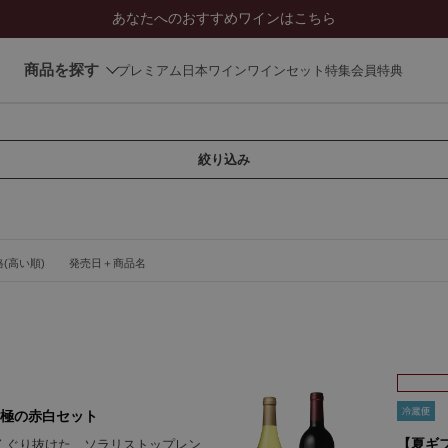
あなたへのおすすめワインはこちら
商品を探す
プレミアム日本ワイン
ワインセット
特集
会員特典
絞り込み
(高い順)
発売日＋商品名
極の赤白セット
【夏ギ
くぐり抜けた、ソラリストップレン