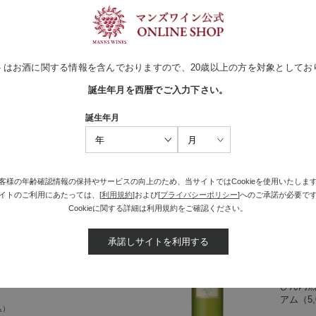
トはお酒に関する情報を含んでおりますので、20歳以上の方を対象としてお
 シャルドネ ヴィエイユ・ヴィー
ソラリス
クストラ
誕生年月を西暦でご入力下さい。
至宝、樹齢35年以上の古樹から造る
取れる果
誕生年月
高のシャルドネ
て造る
￥8,8
買い物かごへ入れる
客様の年齢確認情報の保持やサービスの向上のため、当サイトではCookieを使用いたしま
イトのご利用にあたっては、[
利用規約
]および[
プライバシーポリシー
]へのご承諾が必要で
Cookieに関する詳細は利用規約をご確認ください。
承諾しサイトを利用する
エル 2024
ソラリス
ロボア
ルを最大限引き出した、豊かなアロ
びん内
アム（5,