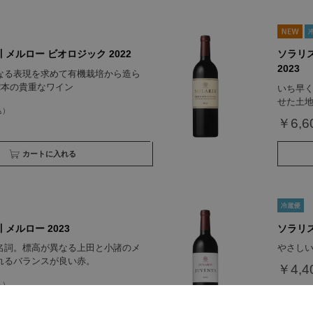
 メルロー ビオロジック 2022
ソラリ
2023
なる表現を求めて有機栽培から造ら
2本の貴重なワイン
いち早
せた土
￥6,6
買い物かごへ入れる
 メルロー 2023
ソラリス
名詞。標高が異なる上田と小諸のメ
やさし
れるバランスが良い赤。
￥4,4
買い物かごへ入れる