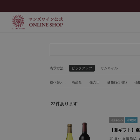
表示方法：
ピックアップ
サムネイル
並べ替え：
商品名
発売日
価格(安い順)
価格
22
件あります
【夏ギフト】至
妥協なき選別を