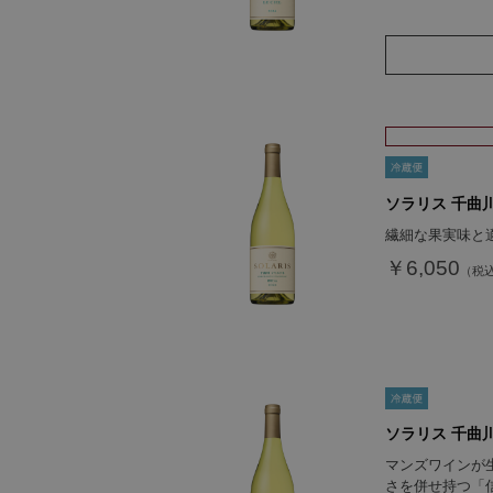
ソラリス 千曲川
繊細な果実味と
￥6,050
ソラリス 千曲川
マンズワインが
さを併せ持つ「