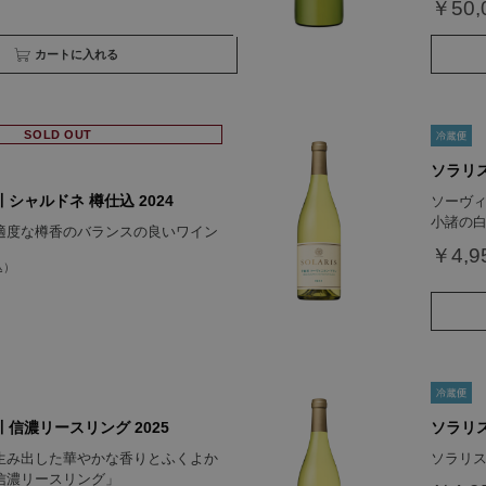
￥50,
買い物かごへ入れる
SOLD OUT
ソラリス
 シャルドネ 樽仕込 2024
ソーヴ
小諸の
適度な樽香のバランスの良いワイン
￥4,9
 信濃リースリング 2025
ソラリス
生み出した華やかな香りとふくよか
ソラリス
信濃リースリング」