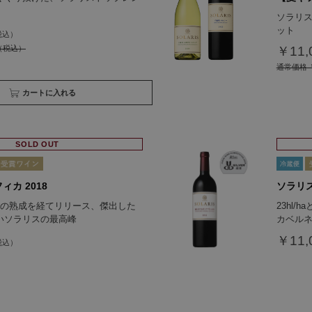
ソラリ
ット
￥11,
通常価格
￥
買い物かごへ入れる
SOLD OUT
ィカ 2018
ソラリス
上の熟成を経てリリース、傑出した
23hl
いソラリスの最高峰
カベル
￥11,