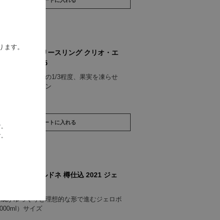
ります。
 千曲川 信濃リースリング クリオ・エ
クション 2025
汁はぶどう重量の1/3程度、果実を凍らせ
贅沢な極甘口ワイン
00
買い物かごへ入れる
す。
す。
 千曲川 シャルドネ 樽仕込 2021 ジェ
ム
熟成がゆっくりと理想的な形で進むジェロボ
000ml）サイズ