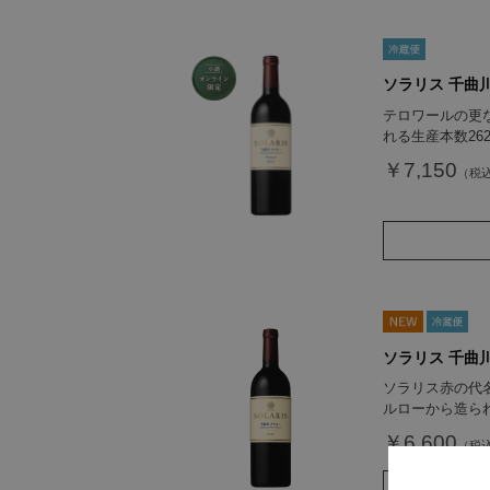
ソラリス 千曲川
テロワールの更
れる生産本数26
￥7,150
ソラリス 千曲川
ソラリス赤の代
ルローから造ら
￥6,600