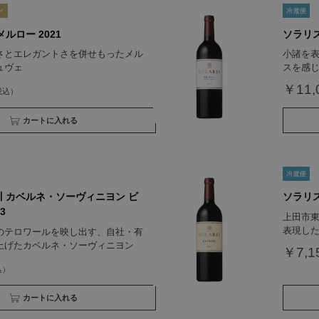
ルロー 2021
ソラリス
さとエレガントさを併せもったメル
小諸を
ュヴェ
スを感
￥11,
買い物かごへ入れる
川 カベルネ・ソーヴィニヨン ビ
ソラリス
3
上田市
表現し
のテロワールを映し出す、自社・有
上げたカベルネ・ソーヴィニヨン
￥7,1
買い物かごへ入れる