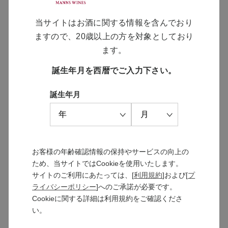
い甲州ワイン1本入り】
「酵母の泡」5種と今楽しみたい甲州を楽し
当サイトはお酒に関する情報を含んでおり
む飲み比べセット
ますので、20歳以上の方を対象としており
￥12,600
ます。
通常価格 ￥13,980
誕生年月を西暦でご入力下さい。
誕生年月
酵母の泡 甲州 ブリュット
甲州の個性を最大限表現したキリっと辛口の
泡
￥2,200
お客様の年齢確認情報の保持やサービスの向上の
ため、当サイトではCookieを使用いたします。
サイトのご利用にあたっては、[
利用規約
]および[
プ
ライバシーポリシー
]へのご承諾が必要です。
酵母の泡 甲州 ドゥミ・セック
Cookieに関する詳細は利用規約をご確認くださ
果実や花の香りとやさしい甘さの泡
い。
￥2,200