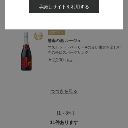
承諾しサイトを利用する
酵母の泡 ルージュ
マスカット・ベーリーAの赤い果実を楽しむ
赤の辛口スパークリング
￥2,200
つづきを見る
[1～8件]
11
件あります