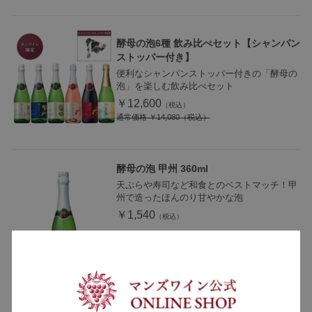
酵母の泡6種 飲み比べセット【シャンパン
ストッパー付き】
便利なシャンパンストッパー付きの「酵母の
泡」を楽しむ飲み比べセット
￥12,600
通常価格
￥14,080
酵母の泡 甲州 360ml
天ぷらや寿司など和食とのベストマッチ！甲
州で造ったほんのり甘やかな泡
￥1,540
酵母の泡5種 飲み比べセット【今楽しみた