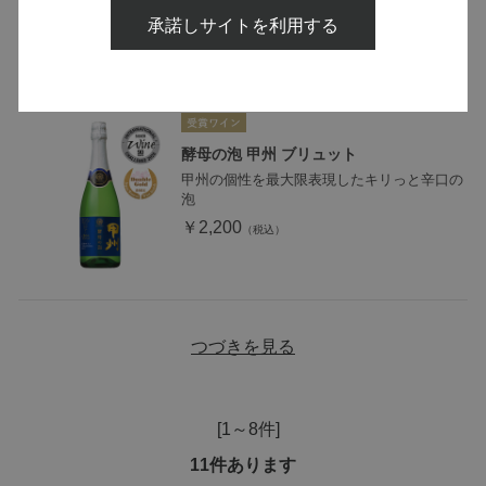
承諾しサイトを利用する
酵母の泡 甲州 ブリュット
甲州の個性を最大限表現したキリっと辛口の
泡
￥2,200
つづきを見る
[1～8件]
11
件あります