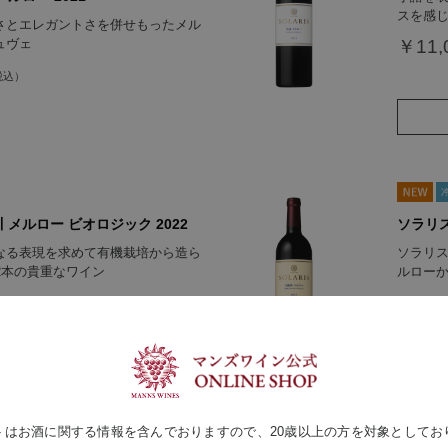
スを感
さとエレガントさを併せもったメル
ュヴェ
￥11,
 メルロー ビオロジック 2022
ソラリス
なる表現を求めて有機栽培から造ら
ソラリ
2本の貴重なワイン
ルロー
￥6,6
買い物かごへ入れる
トはお酒に関する情報を含んでおりますので、20歳以上の方を対象としてお