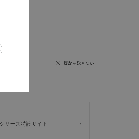
す。
す。
履歴を残さない
ISシリーズ
特設サイト