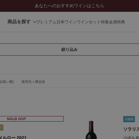
あなたへのおすすめワインはこちら
商品を探す
プレミアム日本ワイン
ワインセット
特集
会員特典
絞り込み
(高い順)
発売日＋商品名
SOLD OUT
ソラリス
ルロー 2021
小諸を