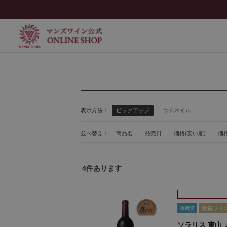
表示方法：
ピックアップ
サムネイル
並べ替え：
商品名
発売日
価格(安い順)
価格
4
件あります
ソラリス 東山 メ