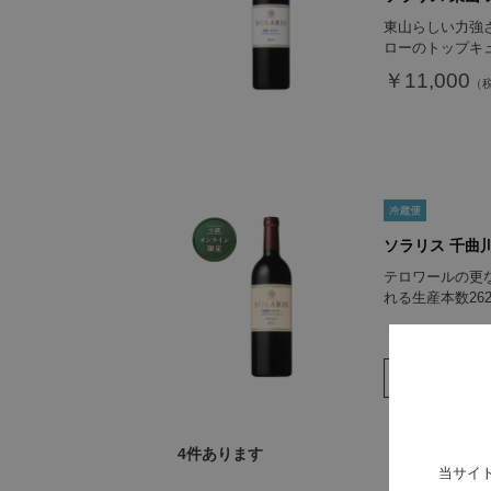
東山らしい力強
ローのトップキ
￥11,000
ソラリス 千曲川
テロワールの更
れる生産本数26
￥7,150
4
件あります
当サイ