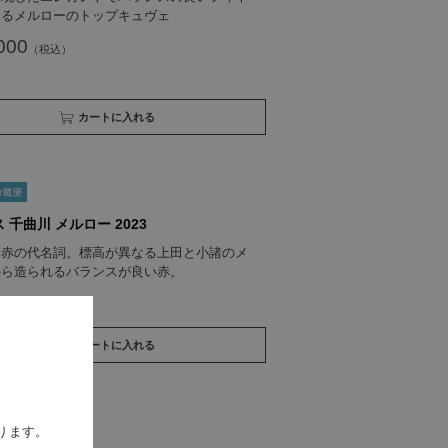
じるメルローのトップキュヴェ
000
買い物かごへ入れる
 千曲川 メルロー 2023
ス赤の代名詞。標高が異なる上田と小諸のメ
から造られるバランスが良い赤。
00
買い物かごへ入れる
ります。