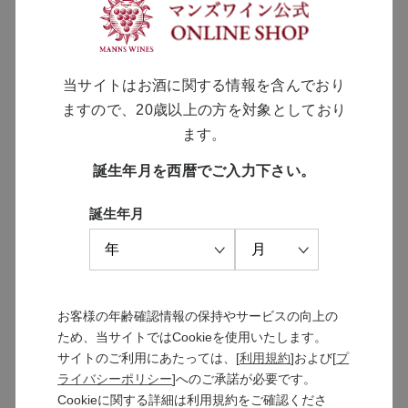
ソラリス 千曲川 メルロー ビオ
ソラリス 千曲川 メルロー
ロジック 2022
2023
当サイトはお酒に関する情報を含んでおり
￥7,150
￥6,600
ますので、20歳以上の方を対象としており
ます。
誕生年月を西暦でご入力下さい。
MANNS WINE
誕生年月
ブランドサイト
お客様の年齢確認情報の保持やサービスの向上の
SOLARISシリーズ
ため、当サイトではCookieを使用いたします。
特設サイト
サイトのご利用にあたっては、[
利用規約
]および[
プ
ライバシーポリシー
]へのご承諾が必要です。
Cookieに関する詳細は利用規約をご確認くださ