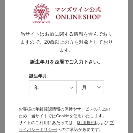
りが感じられ、中盤には針葉樹やシダ、ロースト香とと
もに後半にかけて清涼感が感じられます。
アタックははっきりとしていて、黒系果実の凝縮感がし
っかりと感じられ、収斂性のある力強いボディ。
当サイトはお酒に関する情報を含んでおり
粘性も高く、香り同様心地よい清涼感が余韻まで長く続
ますので、20歳以上の方を対象としており
きます。
ます。
誕生年月を西暦でご入力下さい。
品種
カベルネ・ソーヴィニヨン
誕生年月
ぶどう産地
長野県上田市東山地区
ヴィンテージ
2023
内容量
750ml
お客様の年齢確認情報の保持やサービスの向上の
アルコール分
14％
ため、当サイトではCookieを使用いたします。
サイトのご利用にあたっては、[
利用規約
]および[
プ
タイプ
赤
ライバシーポリシー
]へのご承諾が必要です。