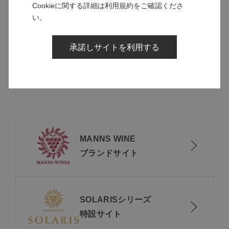
味わい
辛口
Cookieに関する詳細は利用規約をご確認くださ
い。
渋味
しっかり
飲み頃温度
16-18℃
承諾しサイトを利用する
醸造責任者
西畑 徹平
MANNS WINE
ブランドサイト
SOLARISシリーズ
特設サイト