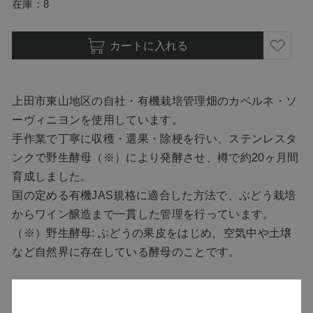
在庫
8
カートに入れる
上田市東山地区の自社・有機栽培管理畑のカベルネ・ソ
ーヴィニヨンを使用しています。
手作業で丁寧に収穫・選果・除梗を行い、ステンレスタ
ンクで野生酵母（※）により発酵させ、樽で約20ヶ月間
育成しました。
国の定める有機JAS規格に適合した方法で、ぶどう栽培
からワイン醸造まで一貫した管理を行っています。
（※）野生酵母: ぶどうの果皮をはじめ、空気中や土壌
など自然界に存在している酵母のことです。
外観は黒みを帯びた濃いガーネット。
最初にブラックチェリー、ブラックベリー、カシスの香