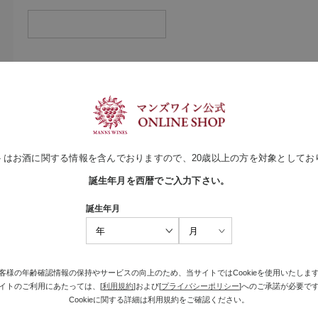
トはお酒に関する情報を含んでおりますので、20歳以上の方を対象としてお
誕生年月を西暦でご入力下さい。
（メールアドレス確認のため再度入力をお願いします)
誕生年月
客様の年齢確認情報の保持やサービスの向上のため、当サイトではCookieを使用いたしま
イトのご利用にあたっては、[
利用規約
]および[
プライバシーポリシー
]へのご承諾が必要で
Cookieに関する詳細は利用規約をご確認ください。