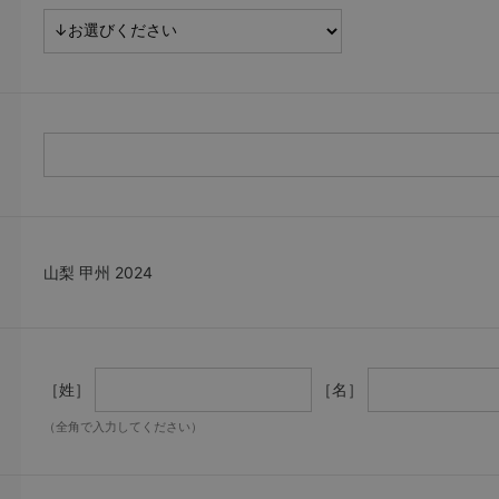
山梨 甲州 2024
［姓］
［名］
（全角で入力してください）