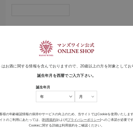
トはお酒に関する情報を含んでおりますので、20歳以上の方を対象としてお
誕生年月を西暦でご入力下さい。
（メールアドレス確認のため再度入力をお願いします)
誕生年月
客様の年齢確認情報の保持やサービスの向上のため、当サイトではCookieを使用いたしま
イトのご利用にあたっては、[
利用規約
]および[
プライバシーポリシー
]へのご承諾が必要で
Cookieに関する詳細は利用規約をご確認ください。