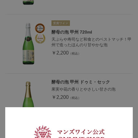
酵母の泡 甲州 720ml
天ぷらや寿司など和食とのベストマッチ！甲
州で造ったほんのり甘やかな泡
￥2,200
酵母の泡 甲州 ドゥミ・セック
果実や花の香りとやさしい甘さの泡
￥2,200