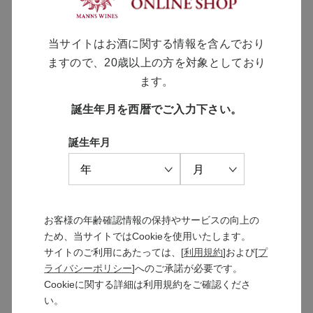
酵母の泡 甲州 ブリュット
当サイトはお酒に関する情報を含んでおり
甲州の個性を最大限表現したキリっと辛口の
泡
ますので、20歳以上の方を対象としており
￥2,200
ます。
誕生年月を西暦でご入力下さい。
酵母の泡 龍眼
誕生年月
絶滅寸前の状態からマンズワインが蘇らせ、
育成した品種「龍眼」の泡
￥2,200
お客様の年齢確認情報の保持やサービスの向上の
ため、当サイトではCookieを使用いたします。
サイトのご利用にあたっては、[
利用規約
]および[
プ
ライバシーポリシー
]へのご承諾が必要です。
Cookieに関する詳細は利用規約をご確認くださ
[1～7件]
い。