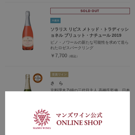
SOLD OUT
ソラリス リビス メトッド・トラディッシ
ョネル ブリュット・ナチュール 2019
ピノ・ノワールの新たな可能性を求めて造ら
れたロゼスパークリング
￥7,700
さゝら
京料理木乃婦の三代目主人 高橋氏監修、日本
料理とのマリアージュを追求した泡
￥11,000