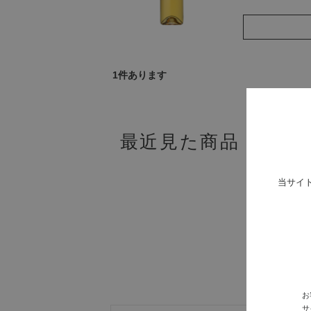
1
件あります
最近見た商品
当サイ
お
サ