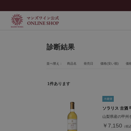
診断結果
並べ替え：
商品名
発売日
価格(安い順)
価格
1
件あります
ソラリス 古酒 甲
山梨県産の甲州
￥7,150