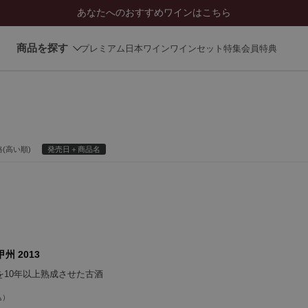
あなたへのおすすめワインはこちら
商品を探す
プレミアム日本ワイン
ワインセット
特集
会員特典
(高い順)
発売日＋商品名
州 2013
を10年以上熟成させた古酒