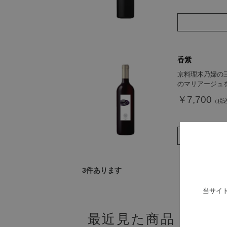
香紫
京料理木乃婦の
のマリアージュ
￥7,700
3
件あります
当サイ
最近見た商品