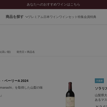
あなたへのおすすめワインはこちら
商品を探す
プレミアム日本ワイン
ワインセット
特集
会員特典
(高い順)
発売日＋商品名
・ベーリーA 2024
amanashi」を取得した山梨の味
ソラリス
山梨県
あるマス