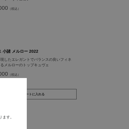
000
 小諸 メルロー 2022
表現したエレガントでバランスの良いフィネ
じるメルローのトップキュヴェ
000
買い物かごへ入れる
ります。