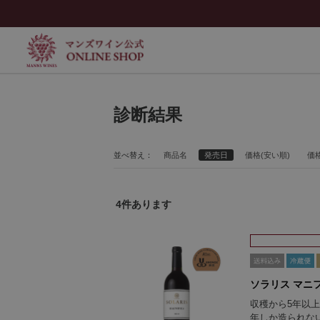
診断結果
並べ替え：
商品名
発売日
価格(安い順)
価格
4
件あります
ソラリス マニフ
収穫から5年以
年しか造られな