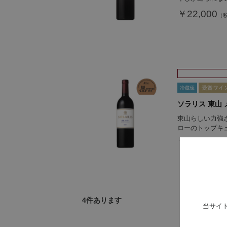
￥22,000
ソラリス 東山 メ
東山らしい力強
ローのトップキ
￥11,000
4
件あります
当サイ