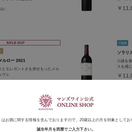
￥11,
SOLD OUT
ソラリス
ルロー 2021
小諸を
スを感
さとエレガントさを併せもったメル
ュヴェ
￥11,
トはお酒に関する情報を含んでおりますので、20歳以上の方を対象としてお
誕生年月を西暦でご入力下さい。