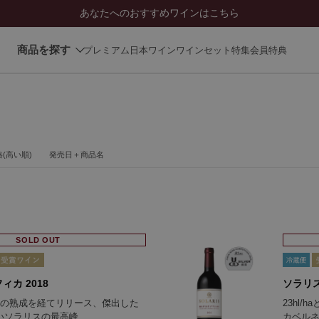
あなたへのおすすめワインはこちら
商品を探す
プレミアム日本ワイン
ワインセット
特集
会員特典
(高い順)
発売日＋商品名
SOLD OUT
ィカ 2018
ソラリス
上の熟成を経てリリース、傑出した
23hl
いソラリスの最高峰
カベル