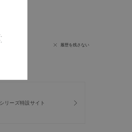
す。
す。
履歴を残さない
ISシリーズ
特設サイト