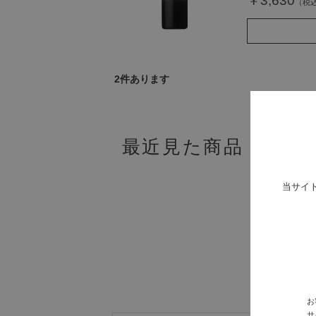
￥3,630
2
件あります
最近見た商品
当サイ
お
サ