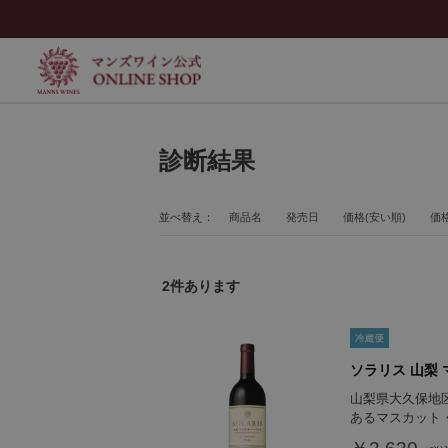
診断結果
並べ替え：
商品名
発売日
価格(安い順)
価格
2
件あります
ソラリス 山梨 
山梨県大久保地
あるマスカット