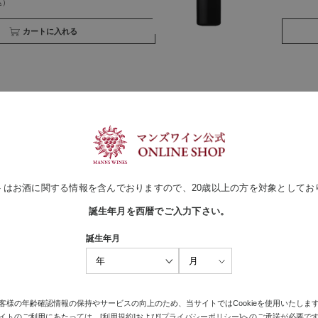
買い物かごへ入れる
最近見た商品がありません。
トはお酒に関する情報を含んでおりますので、20歳以上の方を対象としてお
誕生年月を西暦でご入力下さい。
誕生年月
客様の年齢確認情報の保持やサービスの向上のため、当サイトではCookieを使用いたしま
イトのご利用にあたっては、[
利用規約
]および[
プライバシーポリシー
]へのご承諾が必要で