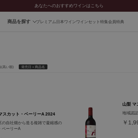
あなたへのおすすめワインはこちら
商品を探す
プレミアム日本ワイン
ワインセット
特集
会員特典
(高い順)
発売日＋商品名
山梨 マ
地域認証「
マスカット・ベーリーA 2024
￥1,9
区の自社畑から造る複雑で凝縮感の
・ベーリーA