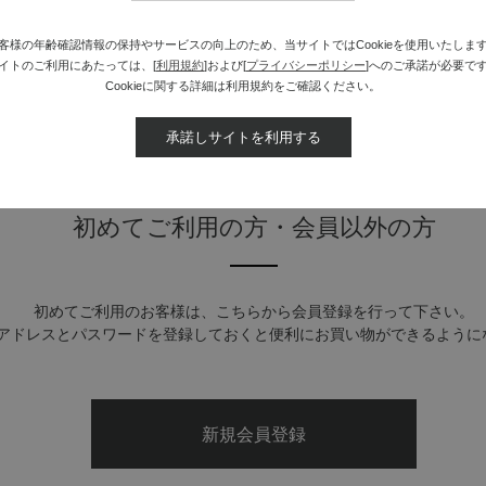
zon Payでお買い物いただいたお客様は、Amazonアカウントでログインし
※詳しい方法は
「よくある質問（会員機能について）」
をご覧ください。
客様の年齢確認情報の保持やサービスの向上のため、当サイトではCookieを使用いたしま
イトのご利用にあたっては、[
利用規約
]および[
プライバシーポリシー
]へのご承諾が必要で
Cookieに関する詳細は利用規約をご確認ください。
承諾しサイトを利用する
初めてご利用の方・会員以外の方
初めてご利用のお客様は、こちらから会員登録を行って下さい。
アドレスとパスワードを登録しておくと便利にお買い物ができるように