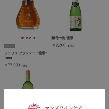
酵母の泡 龍眼
SOLD OUT
￥2,200
ソラリス ブランデー “龍眼”
1989
￥77,000