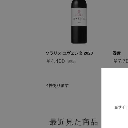
ソラリス ユヴェンタ 2023
香紫
￥4,400
￥7,7
4
件あります
当サイ
最近見た商品