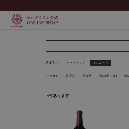
表示方法：
ピックアップ
サムネイル
並べ替え：
商品名
発売日
価格(安い順)
価格
4
件あります