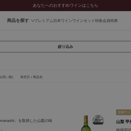
あなたへのおすすめワインはこちら
商品を探す
プレミアム日本ワイン
ワインセット
特集
会員特典
絞り込み
(高い順)
発売日＋商品名
amanashi」を取得した山梨の味
山梨 甲州
地域認証「