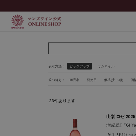
表示方法：
ピックアップ
サムネイル
並べ替え：
商品名
発売日
価格(安い順)
価格
23
件あります
山梨 ロゼ 2025
地域認証「GI Y
￥1,990