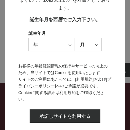
ますので、20歳以上の方を対象としており
ブランドサイト
ます。
誕生年月を西暦でご入力下さい。
SOLARISシリーズ
誕生年月
特設サイト
お客様の年齢確認情報の保持やサービスの向上の
ため、当サイトではCookieを使用いたします。
サイトのご利用にあたっては、[
利用規約
]および[
プ
ライバシーポリシー
]へのご承諾が必要です。
Cookieに関する詳細は利用規約をご確認くださ
い。
お問い合わせ
承諾しサイトを利用する
特定商取引法に関する表示