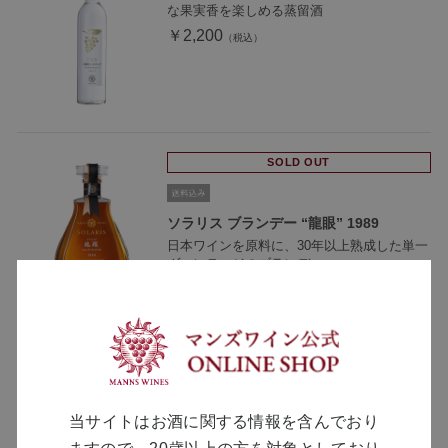
な果実香を楽しめる蒸留酒
￥2,200
SOLD OUT
ソラリス ブランデー “龍眼” 1989
日本ワインを原料に、30年以上熟成した単一
ヴィンテージのブランデー
￥77,000
当サイトはお酒に関する情報を含んでおり
MANNS WINE