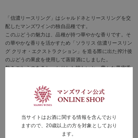
「信濃リースリング」はシャルドネとリースリングを交
配したマンズワインの独自品種です。
このぶどうの魅力は、品種が持つ華やかな香りです。そ
の華やかな香りを活かすため「ソラリス 信濃リースリン
グ クリオ・エクストラクション」を造る際に出た搾汁後
のぶどうの果皮を使用して蒸留酒にしました。
飲みごたえのあるしっかりした味わいと、豊かな果実香
をお楽しみいただけます。
ロックはもちろん、炭酸で割りスライスしたレモンなど
を入れる「トスカハイボール」もおすすめです。
一口飲むごとに爽快感を与えてくれるので揚げ物や塩気
のあるおつまみに最適です。
当サイトはお酒に関する情報を含んでおり
また、食後酒としてストレート、コーヒーに入れてみて
ますので、20歳以上の方を対象としており
もお楽しみいただけます。
ます。