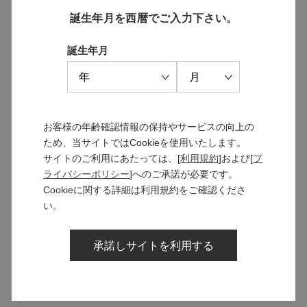
誕生年月を西暦でご入力下さい。
品種
信濃リースリング
誕生年月
ぶどう産地
長野県
内容量
500ml
アルコール分
35％
お客様の年齢確認情報の保持やサービスの向上の
タイプ
蒸留酒
ため、当サイトではCookieを使用いたします。
サイトのご利用にあたっては、[
利用規約
]および[
プ
ライバシーポリシー
]へのご承諾が必要です。
Cookieに関する詳細は利用規約をご確認くださ
い。
MANNS WINE
承諾しサイトを利用する
ブランドサイト