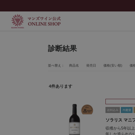
診断結果
並べ替え：
商品名
発売日
価格(安い順)
価格
4
件あります
ソラリス マニフ
収穫から5年以
年しか造られな