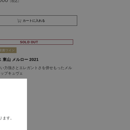
000
買い物かごへ入れる
SOLD OUT
 東山 メルロー 2021
しい力強さとエレガントさを併せもったメル
トップキュヴェ
000
ります。