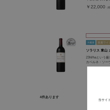
￥22,000
ソラリス 東山 
23hl/haと
カベルネ・ソー
￥11,000
4
件あります
当サイ