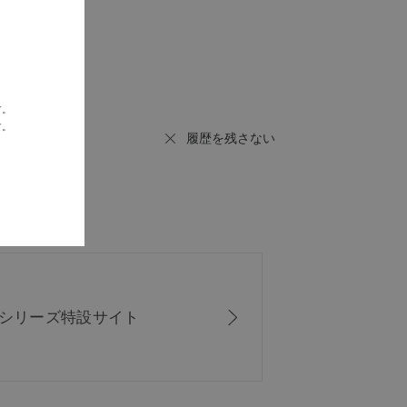
す。
す。
履歴を残さない
ISシリーズ
特設サイト