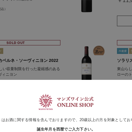
￥11,
SOLD OUT
カベルネ・ソーヴィニヨン 2022
ソラリス
いう厳しい収量制限を行った凝縮感のある
東山ら
ヴィニヨン
ローの
￥11,
トはお酒に関する情報を含んでおりますので、20歳以上の方を対象としてお
誕生年月を西暦でご入力下さい。