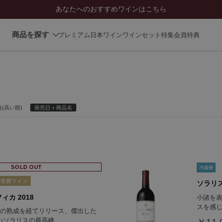
あなたへのおすすめワインはこちら
商品を探す
プレミアム日本ワイン
ワインセット
特集
会員特典
(高い順)
発売日＋商品名
SOLD OUT
ソラリス
ィカ 2018
小諸を
スを感
上の熟成を経てリリース、傑出した
いソラリスの最高峰