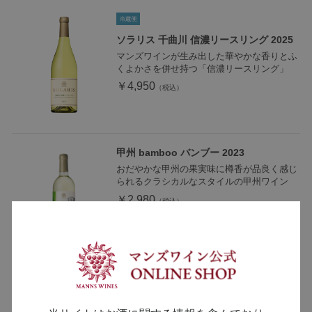
ソラリス 千曲川 信濃リースリング 2025
マンズワインが生み出した華やかな香りとふ
くよかさを併せ持つ「信濃リースリング」
￥4,950
甲州 bamboo バンブー 2023
おだやかな甲州の果実味に樽香が品良く感じ
られるクラシカルなスタイルの甲州ワイン
￥2,980