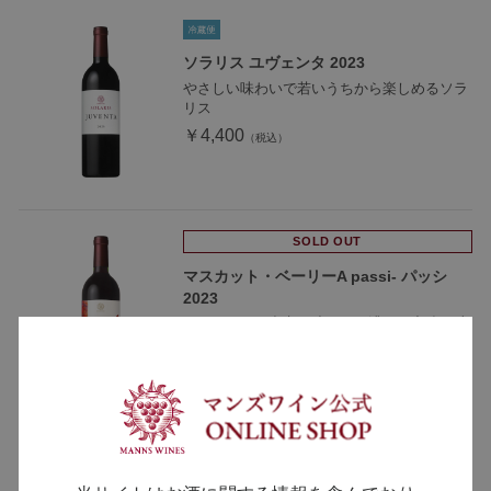
ソラリス ユヴェンタ 2023
やさしい味わいで若いうちから楽しめるソラ
リス
￥4,400
SOLD OUT
マスカット・ベーリーA passi- パッシ
2023
アマローネを参考に造った、濃厚で力強い味
わいのマスカット・ベーリーA
￥3,300