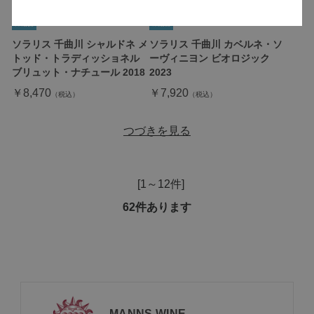
ソラリス 千曲川 シャルドネ メ
ソラリス 千曲川 カベルネ・ソ
トッド・トラディッショネル
ーヴィニヨン ビオロジック
ブリュット・ナチュール 2018
2023
￥8,470
￥7,920
つづきを見る
[1～12件]
62
件あります
MANNS WINE