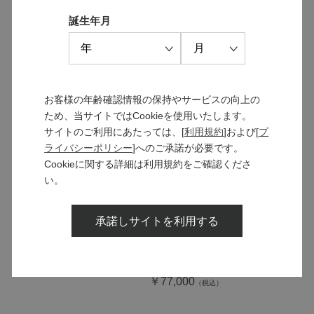
ゴールド・スパークリング
誕生年月
￥1,980
さゝら
￥11,000
お客様の年齢確認情報の保持やサービスの向上の
ため、当サイトではCookieを使用いたします。
サイトのご利用にあたっては、[
利用規約
]および[
プ
ライバシーポリシー
]へのご承諾が必要です。
Cookieに関する詳細は利用規約をご確認くださ
い。
しふく
SOLD OUT
承諾しサイトを利用する
￥7,700
ソラリス ブランデー “龍眼”
1989
￥77,000