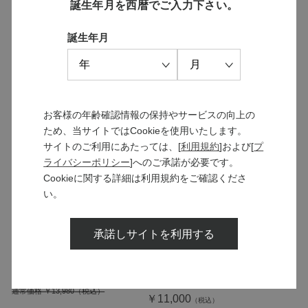
誕生年月を西暦でご入力下さい。
ルージュ・ルージュ・ルージ
酵母の泡6種 飲み比べセット
ュ 12本セット
【シャンパンストッパー付
き】
誕生年月
￥14,340
￥12,600
通常価格 ￥17,280
通常価格 ￥14,080
お客様の年齢確認情報の保持やサービスの向上の
ため、当サイトではCookieを使用いたします。
サイトのご利用にあたっては、[
利用規約
]および[
プ
ライバシーポリシー
]へのご承諾が必要です。
Cookieに関する詳細は利用規約をご確認くださ
い。
SOLD OUT
酵母の泡5種 飲み比べセット
承諾しサイトを利用する
【今楽しみたい甲州ワイン1本
入り】
【夏ギフト】小諸のソラリス
￥12,600
セット
通常価格 ￥13,980
￥11,000