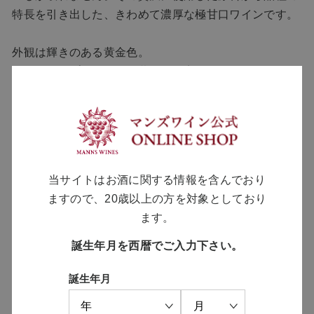
特長を引き出した、きわめて濃厚な極甘口ワインです。
外観は輝きのある黄金色。
ライチやアプリコット、黄色い果実のコンポート、白い
花を思わせる華やかな香りが広がります。口当たりは滑
らかで黄桃や熟したリンゴの濃密な甘みが広がり、しっ
かりとした酸が全体を引き締め、甘味と調和しながら余
韻へと長く続きます。クリオ・エクストラクション製法
ならではの凝縮感とエレガントさを併せ持つ極甘口ワイ
当サイトはお酒に関する情報を含んでおり
ンです。
ますので、20歳以上の方を対象としており
ブルーチーズとの相性は抜群で、塩味と旨味をやわらか
ます。
く包み込みながら上品な酸がチーズのコクを引き立て、
後味に心地よい余韻が続きます。
誕生年月を西暦でご入力下さい。
誕生年月
日本ワインコンクール2026［極甘口］部門 銀賞