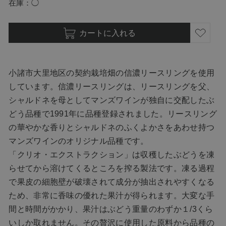
在庫
◯
カートに入れる
小諸市大里地区の契約栽培畑の信濃リースリングを使用
しています。信濃リースリングは、リースリングを父、
シャルドネを母としてマンズワインが独自に交配したぶ
どう品種で1991年に品種登録されました。リースリング
の華やかな香りとシャルドネのふくよかさをあわせ持つ
マンズワインのオリジナル品種です。
「クリオ・エクストラクション」は収穫したぶどうを凍
らせてから溶けてくるところを搾る製法です。凍る過程
で果皮の細胞壁が破壊されて成分が抽出されやすくなる
ため、非常に香味の優れた果汁が得られます。大変な手
間と時間がかかり、果汁はぶどう重量のわずか１/3くら
いしか取れません。その贅沢に使用した原料から品種の