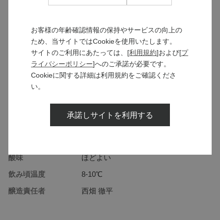
お客様の年齢確認情報の保持やサービスの向上の
品種
信濃リースリング
ため、当サイトではCookieを使用いたします。
サイトのご利用にあたっては、[
利用規約
]および[
プ
ぶどう産地
長野県小諸市大里地区
ライバシーポリシー
]へのご承諾が必要です。
ヴィンテージ
2025
Cookieに関する詳細は利用規約をご確認くださ
い。
内容量
750ml
アルコール分
9％
承諾しサイトを利用する
タイプ
白
味わい
極甘口
酸味
ほどよい
飲み頃温度
8-10℃
醸造責任者
西畑 徹平