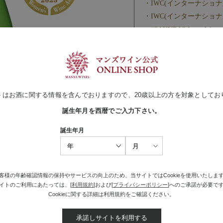
IWC(インターナショナ
IWC(インターナショナ
“SAKURA” Japan Wom
IWC(インターナショナ
“SAKURA” Japan Wo
過去受賞実績：日本ワイ
部門 銀賞
トはお酒に関する情報を含んでおりますので、20歳以上の方を対象としてお
誕生年月を西暦でご入力下さい。
誕生年月
客様の年齢確認情報の保持やサービスの向上のため、当サイトではCookieを使用いたしま
イトのご利用にあたっては、[
利用規約
]および[
プライバシーポリシー
]へのご承諾が必要で
Cookieに関する詳細は利用規約をご確認ください。
キラキラと輝くロゼの色
承諾しサイトを利用する