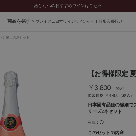
あなたへのおすすめワインはこちら
商品を探す
プレミアム日本ワイン
ワインセット
特集
会員特典
フト】酵母の泡セット
【お得様限定 
￥3,800
通常価格
￥4,400
日本固有品種の繊細で
リーズ2本セット
在庫
◯
このセットの内容