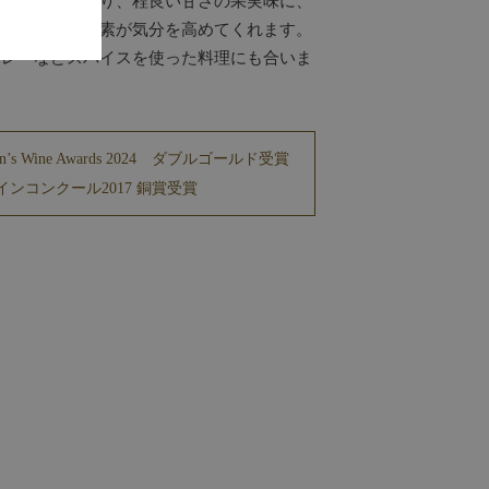
ャーミングな香り、程良い甘さの果実味に、
とさまざまな要素が気分を高めてくれます。
カレーなどスパイスを使った料理にも合いま
men’s Wine Awards 2024 ダブルゴールド受賞
ンコンクール2017 銅賞受賞