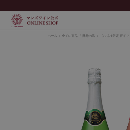
ホーム
>
全ての商品
>
酵母の泡
>
【お得様限定 夏ギ