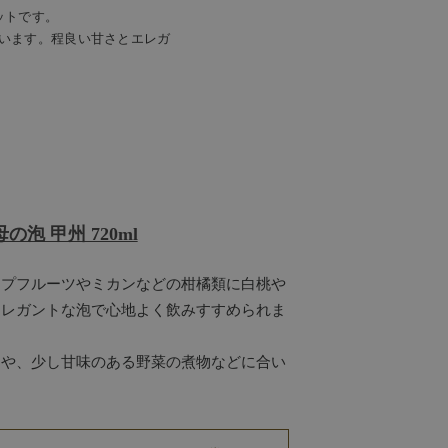
ットです。
います。程良い甘さとエレガ
の泡 甲州 720ml
ープフルーツやミカンなどの柑橘類に白桃や
エレガントな泡で心地よく飲みすすめられま
物や、少し甘味のある野菜の煮物などに合い