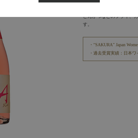
ディー、花束のようなチ
酸味、ほのかなタンニン
とんかつなどのフライ、
す。
“SAKURA” Japan Wo
過去受賞実績：日本ワイ