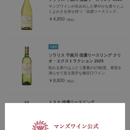
マンズワインが生み出した華やかな香りとふ
くよかさを併せ持つ「信濃リースリング」
￥4,950
ソラリス 千曲川 信濃リースリング クリ
オ・エクストラクション 2025
取れる果汁はぶどう重量の1/3程度、果実を
凍らせて造る贅沢な極甘口ワイン
￥8,800
トスカ 信濃リースリング
飲みごたえのあるしっかりした味わいと豊か
な果実香を楽しめる蒸留酒
￥2,200