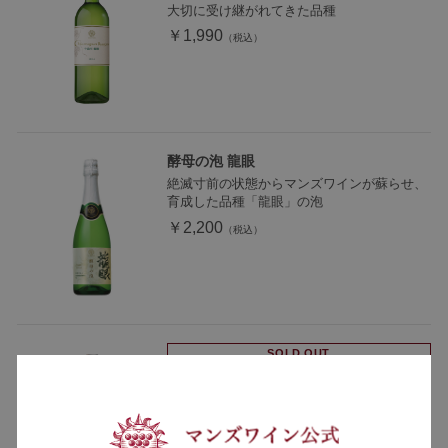
大切に受け継がれてきた品種
￥1,990
酵母の泡 龍眼
絶滅寸前の状態からマンズワインが蘇らせ、
育成した品種「龍眼」の泡
￥2,200
SOLD OUT
ソラリス ブランデー “龍眼” 1989
日本ワインを原料に、30年以上熟成した単一