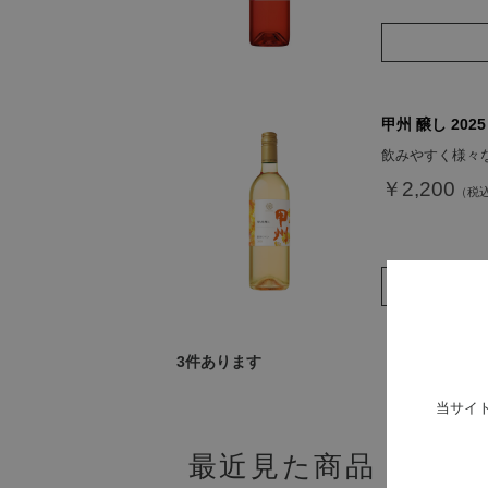
甲州 醸し 2025
飲みやすく様々
￥2,200
3
件あります
当サイ
最近見た商品