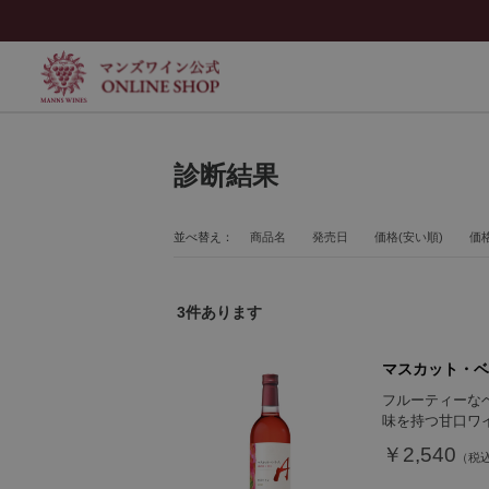
診断結果
並べ替え：
商品名
発売日
価格(安い順)
価格
3
件あります
マスカット・ベー
フルーティーな
味を持つ甘口ワ
￥2,540