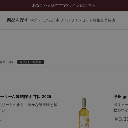
あなたへのおすすめワインはこちら
商品を探す
プレミアム日本ワイン
ワインセット
特集
会員特典
(高い順)
発売日＋商品名
リーA 凍結搾り 甘口 2025
甲州 ge
ベリー系の香り、豊かな果実味と酸
ボリュ
イン
数わずか
￥3,3