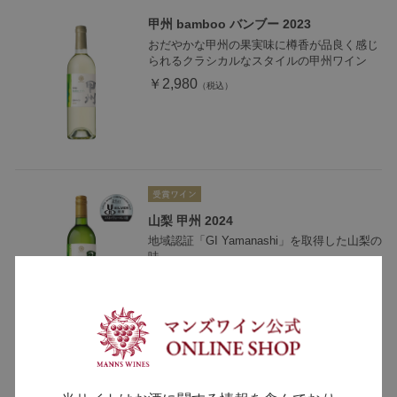
甲州 bamboo バンブー 2023
おだやかな甲州の果実味に樽香が品良く感じ
られるクラシカルなスタイルの甲州ワイン
￥2,980
山梨 甲州 2024
地域認証「GI Yamanashi」を取得した山梨の
味
￥1,990