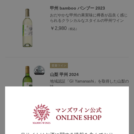
甲州 bamboo バンブー 2023
おだやかな甲州の果実味に樽香が品良く感じ
られるクラシカルなスタイルの甲州ワイン
￥2,980
山梨 甲州 2024
地域認証「GI Yamanashi」を取得した山梨の
味
￥1,990