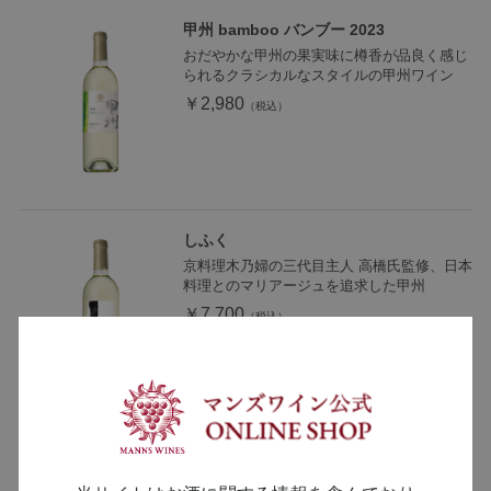
甲州 bamboo バンブー 2023
おだやかな甲州の果実味に樽香が品良く感じ
られるクラシカルなスタイルの甲州ワイン
￥2,980
しふく
京料理木乃婦の三代目主人 高橋氏監修、日本
料理とのマリアージュを追求した甲州
￥7,700