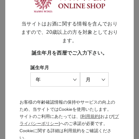
￥11,000
当サイトはお酒に関する情報を含んでおり
ますので、20歳以上の方を対象としており
ます。
誕生年月を西暦でご入力下さい。
誕生年月
ソラリス 千曲川 カベルネ・ソ
ソラリス ラ・クロワ 2022
ーヴィニヨン ビオロジック
￥7,150
2023
￥7,920
お客様の年齢確認情報の保持やサービスの向上の
ため、当サイトではCookieを使用いたします。
サイトのご利用にあたっては、[
利用規約
]および[
プ
つづきを見る
ライバシーポリシー
]へのご承諾が必要です。
Cookieに関する詳細は利用規約をご確認くださ
い。