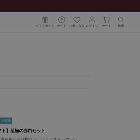
ギフトガイド
ガイド
お気に入り
ログイン
カート
検索
フト】至極の赤白セット
き選別をくぐり抜けた、ソラリストップレン