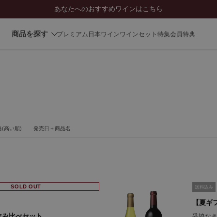
あなたへのおすすめワインはこちら
商品を探す
プレミアム日本ワイン
ワインセット
特集
会員特典
(高い順)
発売日＋商品名
SOLD OUT
【夏ギ
飲み比べセット
妥協な