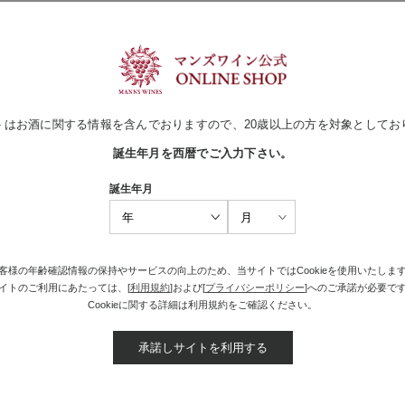
夏ギフト】山梨のソラリスセット
織りなす上品な赤白セット
トはお酒に関する情報を含んでおりますので、20歳以上の方を対象としてお
誕生年月を西暦でご入力下さい。
買い物かごへ入れる
誕生年月
2
3
4
5
6
7
8
9
次
客様の年齢確認情報の保持やサービスの向上のため、当サイトではCookieを使用いたしま
イトのご利用にあたっては、[
利用規約
]および[
プライバシーポリシー
]へのご承諾が必要で
Cookieに関する詳細は利用規約をご確認ください。
承諾しサイトを利用する