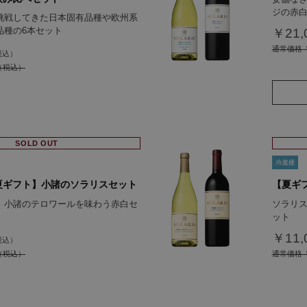
ジの赤
挑戦してきた日本固有品種や欧州系
品種の6本セット
￥21,
通常価格
￥
SOLD OUT
夏ギフト】小諸のソラリスセット
【夏ギ
、小諸のテロワールを味わう赤白セ
ソラリ
ット
￥11,
通常価格
￥