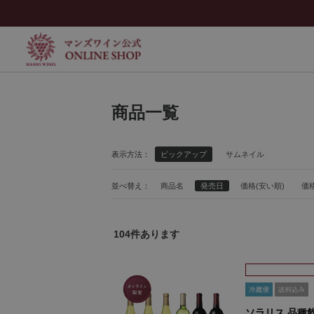
商品一覧
表示方法：
ピックアップ
サムネイル
並べ替え：
商品名
発売日
価格(安い順)
価格
104
件あります
ソラリス 品種