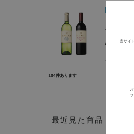
【お得様限定 
山梨のぶどうが
￥6,500
当サイ
通常価格
￥7,260
104
件あります
1
お
サ
最近見た商品