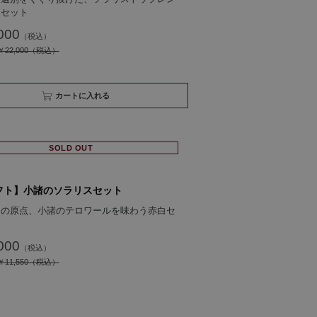
白セット
000
22,000
買い物かごへ入れる
SOLD OUT
フト】小諸のソラリスセット
スの原点、小諸のテロワールを味わう赤白セ
000
11,550