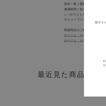
長年一番ご愛顧いただいてい
健康維持に役立つ成分として
しっかりとした渋味の中にも
デイリーワインとしてだけで
当サイ
関連商品のご購入はこちらか
ルージュ・ルージュ・ルージ
ルージュ・ルージュ・ルージ
お
サ
最近見た商品