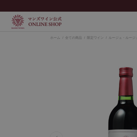
ホーム
>
全ての商品
>
限定ワイン
>
ルージュ・ルージ