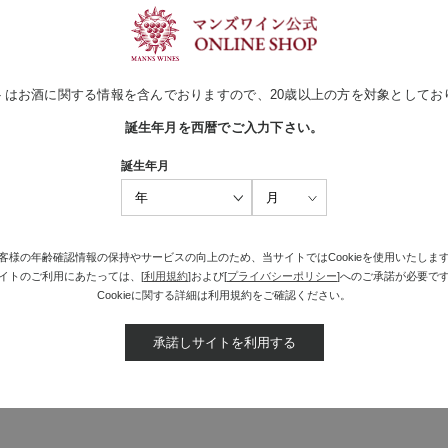
るワインです。
注目されているポリフェノールが多く含まれています。
、フルーティーで柔らかい味わいの甘口タイプです。
なく、暑い夏には氷で割って、寒い冬にはホットワインに、など様々なシー
トはお酒に関する情報を含んでおりますので、20歳以上の方を対象としてお
ら
誕生年月を西暦でご入力下さい。
ュ 6本セット
誕生年月
ュ 12本セット
客様の年齢確認情報の保持やサービスの向上のため、当サイトではCookieを使用いたしま
イトのご利用にあたっては、[
利用規約
]および[
プライバシーポリシー
]へのご承諾が必要で
Cookieに関する詳細は利用規約をご確認ください。
承諾しサイトを利用する
最近見た商品がありません。