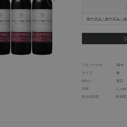
ルージュ・ルージュ・
アルコール分
10％
タイプ
赤
味わい
甘口
渋味
しっか
飲み頃温度
8-10℃