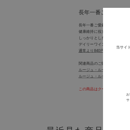
長年一番ご愛顧いた
長年一番ご愛顧いただいてい
健康維持に役立つ成分として
しっかりとした渋味の中にも
デイリーワインとしてだけで
当サイ
通常より840円安い、6本入
関連商品のご購入はこちらか
ルージュ・ルージュ・ルージ
ルージュ・ルージュ・ルージ
この商品はクーポン対象外で
お
サ