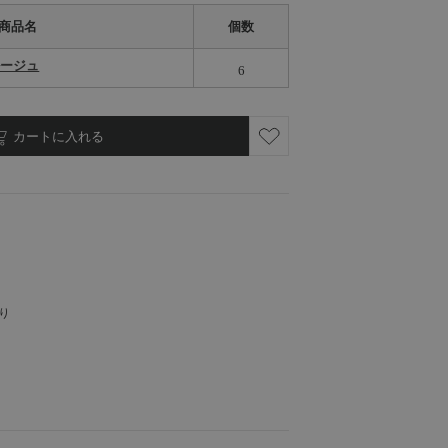
商品名
個数
ルージュ
6
カートに入れる
り