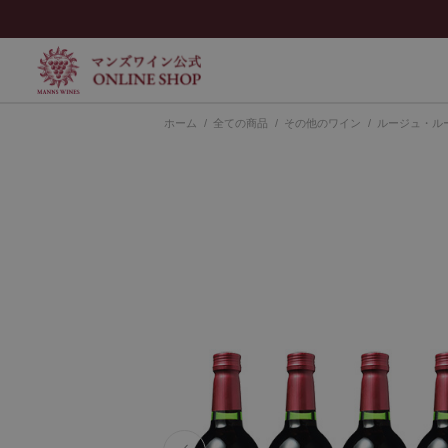
ホーム
>
全ての商品
>
その他のワイン
>
ルージュ・ル