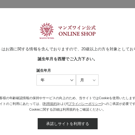
だいているワイン、通常より840円安い6本入のお買
るワインです。
注目されているポリフェノールが多く含まれています。
、フルーティーで柔らかい味わいの甘口タイプです。
なく、暑い夏には氷で割って、寒い冬にはホットワインに、など様々なシー
トはお酒に関する情報を含んでおりますので、20歳以上の方を対象としてお
りのお買い得セットです。
誕生年月を西暦でご入力下さい。
ら
誕生年月
ュ 単品
ュ 12本セット
す。
客様の年齢確認情報の保持やサービスの向上のため、当サイトではCookieを使用いたしま
イトのご利用にあたっては、[
利用規約
]および[
プライバシーポリシー
]へのご承諾が必要で
Cookieに関する詳細は利用規約をご確認ください。
承諾しサイトを利用する