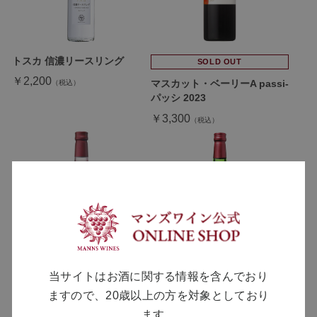
トスカ 信濃リースリング
SOLD OUT
￥2,200
マスカット・ベーリーA passi-
パッシ 2023
￥3,300
当サイトはお酒に関する情報を含んでおり
マスカット・ベーリーA 凍結搾
ルージュ・ルージュ・ルージ
り 甘口 2025
ュ
ますので、20歳以上の方を対象としており
￥2,540
￥1,440
ます。