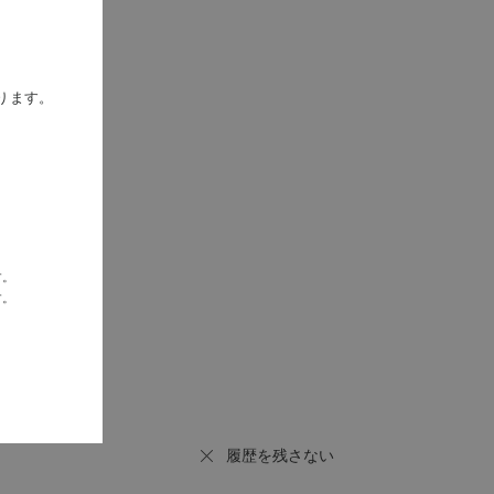
ります。
次
最後
す。
す。
履歴を残さない