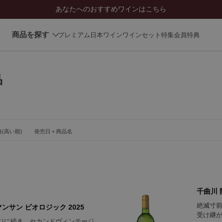
あなたへのおすすめワインはこちら
商品を探す
プレミアム日本ワイン
ワインセット
特集
会員特典
品
(高い順)
発売日＋商品名
千曲川 龍
絶滅寸
ンサン ビオロジック 2025
受け継
ージに続き、セカンドヴィンテージ