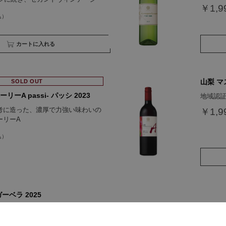
￥1,9
買い物かごへ入れる
山梨 マ
SOLD OUT
ーA passi- パッシ 2023
地域認証「
考に造った、濃厚で力強い味わいの
￥1,9
ーリーA
 ガーベラ 2025
あり、心地よい渋みが特徴の生産本
8本のオレンジワイン