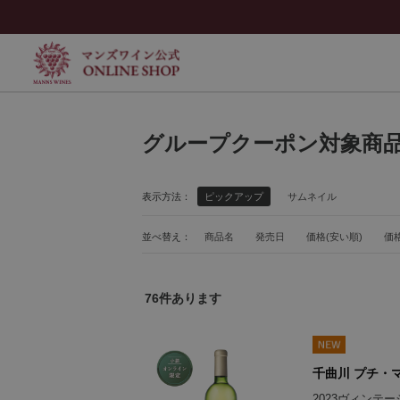
グループクーポン対象商
表示方法：
ピックアップ
サムネイル
並べ替え：
商品名
発売日
価格(安い順)
価格
76
件あります
千曲川 プチ・マ
2023ヴィンテ