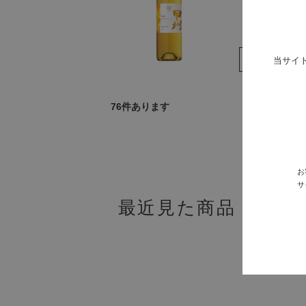
￥3,300
当サイ
76
件あります
最初
お
サ
最近見た商品