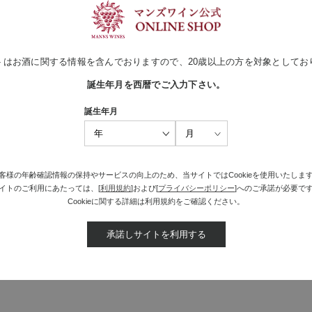
トはお酒に関する情報を含んでおりますので、20歳以上の方を対象としてお
買い物かごへ入れる
誕生年月を西暦でご入力下さい。
誕生年月
11
前
7
8
9
10
12
13
14
15
客様の年齢確認情報の保持やサービスの向上のため、当サイトではCookieを使用いたしま
イトのご利用にあたっては、[
利用規約
]および[
プライバシーポリシー
]へのご承諾が必要で
Cookieに関する詳細は利用規約をご確認ください。
承諾しサイトを利用する
最近見た商品がありません。