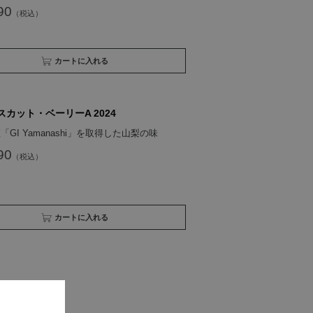
90
買い物かごへ入れる
スカット・ベーリーA 2024
GI Yamanashi」を取得した山梨の味
90
買い物かごへ入れる