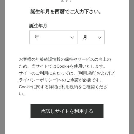
誕生年月を西暦でご入力下さい。
誕生年月
ソラリス 千曲川 カベルネ・ソ
ソラリス ラ・クロワ 2022
ーヴィニヨン ビオロジック
￥7,150
2023
お客様の年齢確認情報の保持やサービスの向上の
￥7,920
ため、当サイトではCookieを使用いたします。
サイトのご利用にあたっては、[
利用規約
]および[
プ
ライバシーポリシー
]へのご承諾が必要です。
Cookieに関する詳細は利用規約をご確認くださ
い。
承諾しサイトを利用する