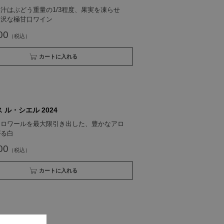
汁はぶどう重量の1/3程度、果実を凍らせ
贅沢な極甘口ワイン
00
買い物かごへ入れる
 ル・シエル 2024
テロワールを最大限引き出した、豊かなアロ
がる白
00
買い物かごへ入れる