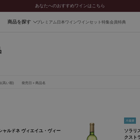
あなたへのおすすめワインはこちら
商品を探す
プレミアム日本ワイン
ワインセット
特集
会員特典
品
(高い順)
発売日＋商品名
 シャルドネ ヴィエイユ・ヴィー
ソラリス
クストラ