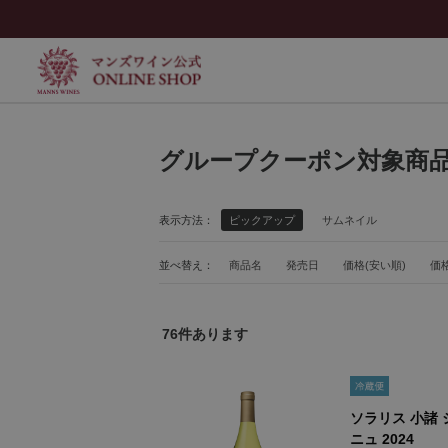
グループクーポン対象商
表示方法：
ピックアップ
サムネイル
並べ替え：
商品名
発売日
価格(安い順)
価格
76
件あります
ソラリス 小諸
ニュ 2024