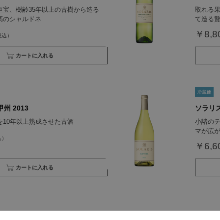
至宝、樹齢35年以上の古樹から造る
取れる果
高のシャルドネ
て造る
￥8,8
買い物かごへ入れる
州 2013
ソラリス
を10年以上熟成させた古酒
小諸の
マが広
￥6,6
買い物かごへ入れる
 シャルドネ 樽仕込 2021 ジェ