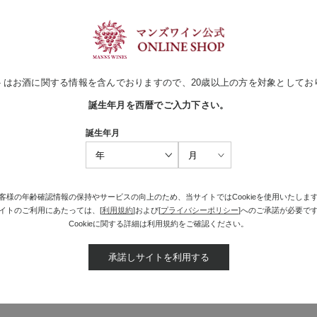
っくりと理想的な形で進むジェロボ
）サイズ
トはお酒に関する情報を含んでおりますので、20歳以上の方を対象としてお
買い物かごへ入れる
誕生年月を西暦でご入力下さい。
誕生年月
4
前
1
2
3
5
6
7
8
9
客様の年齢確認情報の保持やサービスの向上のため、当サイトではCookieを使用いたしま
イトのご利用にあたっては、[
利用規約
]および[
プライバシーポリシー
]へのご承諾が必要で
Cookieに関する詳細は利用規約をご確認ください。
承諾しサイトを利用する
最近見た商品がありません。