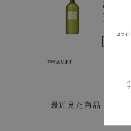
ロボアム
びん内熟成がゆ
アム（5,000ml
￥50,000
当サイ
76
件あります
最初
お
サ
最近見た商品