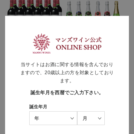
ルージュ・ルージュ・ルージ
酵母の泡6種 飲み比べセット
ュ 12本セット
【シャンパンストッパー付
き】
￥14,340
当サイトはお酒に関する情報を含んでおり
￥12,600
通常価格 ￥17,280
ますので、20歳以上の方を対象としており
通常価格 ￥14,080
ます。
誕生年月を西暦でご入力下さい。
誕生年月