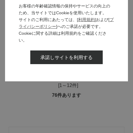
お客様の年齢確認情報の保持やサービスの向上の
SOLD OUT
酵母の泡5種 飲み比べセット
ため、当サイトではCookieを使用いたします。
【今楽しみたい甲州ワイン1本
サイトのご利用にあたっては、[
利用規約
]および[
プ
入り】
ライバシーポリシー
]へのご承諾が必要です。
【夏ギフト】小諸のソラリス
￥12,600
セット
Cookieに関する詳細は利用規約をご確認くださ
通常価格 ￥13,980
い。
￥11,000
通常価格 ￥11,550
承諾しサイトを利用する
つづきを見る
[1～12件]
76
件あります