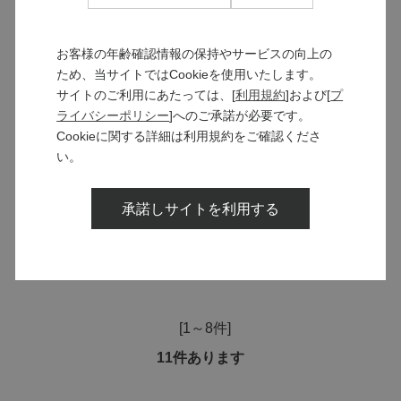
￥3,300
お客様の年齢確認情報の保持やサービスの向上の
ため、当サイトではCookieを使用いたします。
サイトのご利用にあたっては、[
利用規約
]および[
プ
千曲川 マスカット・ベーリーA ビオロジ
ック 2023
ライバシーポリシー
]へのご承諾が必要です。
マンズワインが長野県での有機栽培と垣根栽
Cookieに関する詳細は利用規約をご確認くださ
培によるマスカット・ベーリーＡの可能性を
い。
探るワイン
￥3,300
承諾しサイトを利用する
つづきを見る
[1～8件]
11
件あります