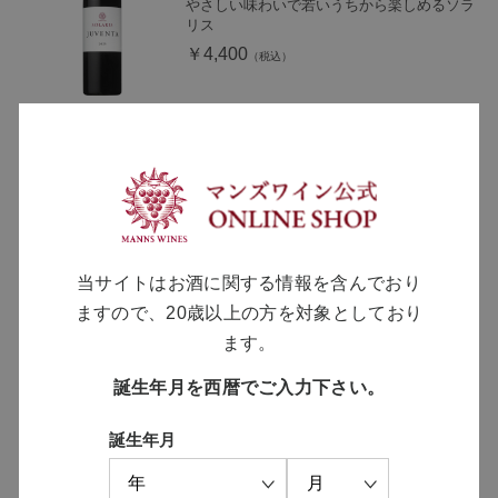
やさしい味わいで若いうちから楽しめるソラ
リス
￥4,400
ソラリス 山梨 マスカット・ベーリーA
2024
山梨県大久保地区の自社畑から造る複雑で凝
縮感のあるマスカット・ベーリーA
当サイトはお酒に関する情報を含んでおり
￥3,630
ますので、20歳以上の方を対象としており
ます。
SOLD OUT
誕生年月を西暦でご入力下さい。
マスカット・ベーリーA passi- パッシ
2023
誕生年月
アマローネを参考に造った、濃厚で力強い味
わいのマスカット・ベーリーA